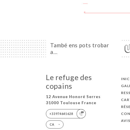
També ens pots trobar
a…
Le refuge des
INIC
copains
GAL
RES
12 Avenue Honoré Serres
CAR
31000 Toulouse France
RÉS
CON
+33974641628
AVI
CA