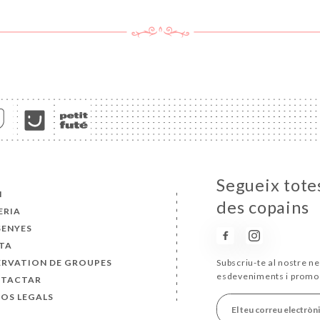
Segueix totes
I
des copains
ERIA
SENYES
TA
ERVATION DE GROUPES
Subscriu-te al nostre ne
esdeveniments i promo
TACTAR
SOS LEGALS