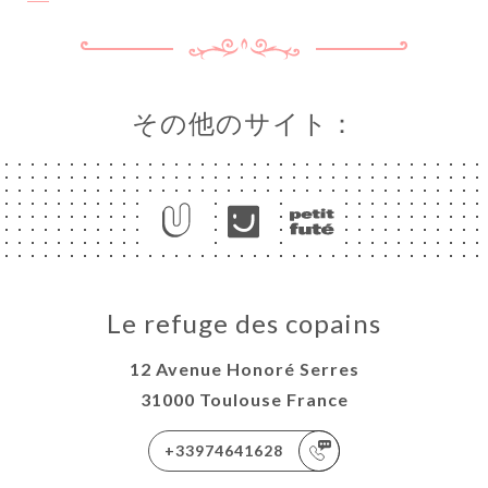
その他のサイト：
ーム
約
ラリー
ュー
ュー
Le refuge des copains
VATION
OUPES
12 Avenue Honoré Serres
絡先
31000 Toulouse France
+33974641628