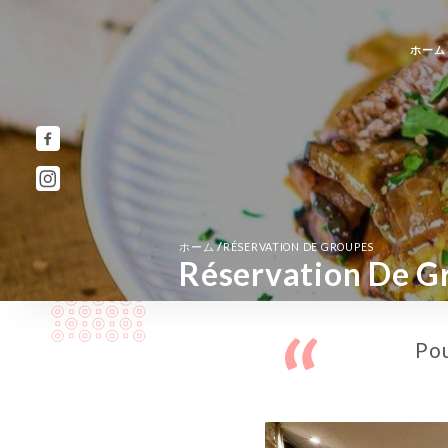
ホーム
/
ホーム
RÉSERVATION DE GROUPES
Réservation De G
Pou