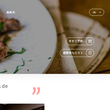
S
連絡先
JA
今すぐ予約
順番待ちリスト
s de