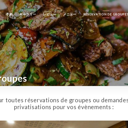
予約
ギャラリー
レビュー
メニュー
RÉSERVATION DE GROUPE
roupes
r toutes réservations de groupes ou demande
privatisations pour vos évènements :