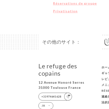
Réservations de groupe
Privatisation
その他のサイト：
Le refuge des
ホー
copains
ギャ
レビ
12 Avenue Honoré Serres
メニ
31000 Toulouse France
RÉS
連絡
+33974641628
法的
JA